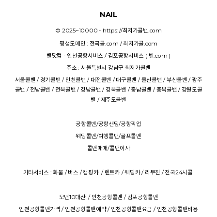
NAIL
© 2025~10000 -
https://최저가콜밴.com
평생도메인 :
전국콜.com
/
최저가콜.com
밴닷컴
-
인천공항서비스
/
김포공항서비스
(
벤.com
)
주소 : 서울특별시 강남구
최저가콜밴
서울콜밴
/
경기콜밴
/
인천콜밴
/
대전콜밴
/
대구콜밴
/
울산콜밴
/
부산콜밴
/
광주
콜밴
/
전남콜밴
/
전북콜밴
/
경남콜밴
/
경북콜밴
/
충남콜밴
/
충북콜밴
/
강원도콜
밴
/
제주도콜밴
공항콜밴
/
공항샌딩
/
공항픽업
웨딩콜밴
/
여행콜밴
/
골프콜밴
콜밴매매
/
콜밴이사
기타서비스 :
화물
/
버스
/
캠핑카
/
렌트카
/
웨딩카
/
리무진
/
전국24시콜
모밴10대산
/
인천공항콜밴
/
김포공항콜밴
인천공항콜밴가격
/
인천공항콜밴예약
/
인천공항콜밴요금
/
인천공항콜밴비용