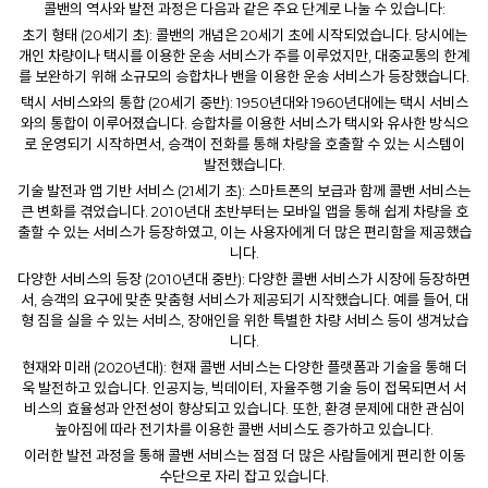
콜밴의 역사와 발전 과정은 다음과 같은 주요 단계로 나눌 수 있습니다:
초기 형태 (20세기 초):
콜밴
의 개념은 20세기 초에 시작되었습니다. 당시에는
개인 차량이나 택시를 이용한 운송 서비스가 주를 이루었지만, 대중교통의 한계
를 보완하기 위해 소규모의 승합차나 밴을 이용한 운송 서비스가 등장했습니다.
택시 서비스와의 통합 (20세기 중반): 1950년대와 1960년대에는 택시 서비스
와의 통합이 이루어졌습니다. 승합차를 이용한 서비스가 택시와 유사한 방식으
로 운영되기 시작하면서, 승객이 전화를 통해 차량을 호출할 수 있는 시스템이
발전했습니다.
기술 발전과 앱 기반 서비스 (21세기 초): 스마트폰의 보급과 함께 콜밴 서비스는
큰 변화를 겪었습니다. 2010년대 초반부터는 모바일 앱을 통해 쉽게 차량을 호
출할 수 있는 서비스가 등장하였고, 이는 사용자에게 더 많은 편리함을 제공했습
니다.
다양한 서비스의 등장 (2010년대 중반): 다양한
콜밴
서비스가 시장에 등장하면
서, 승객의 요구에 맞춘 맞춤형 서비스가 제공되기 시작했습니다. 예를 들어, 대
형 짐을 실을 수 있는 서비스, 장애인을 위한 특별한 차량 서비스 등이 생겨났습
니다.
현재와 미래 (2020년대): 현재 콜밴 서비스는 다양한 플랫폼과 기술을 통해 더
욱 발전하고 있습니다. 인공지능, 빅데이터, 자율주행 기술 등이 접목되면서 서
비스의 효율성과 안전성이 향상되고 있습니다. 또한, 환경 문제에 대한 관심이
높아짐에 따라 전기차를 이용한 콜밴 서비스도 증가하고 있습니다.
이러한 발전 과정을 통해
콜밴
서비스는 점점 더 많은 사람들에게 편리한 이동
수단으로 자리 잡고 있습니다.