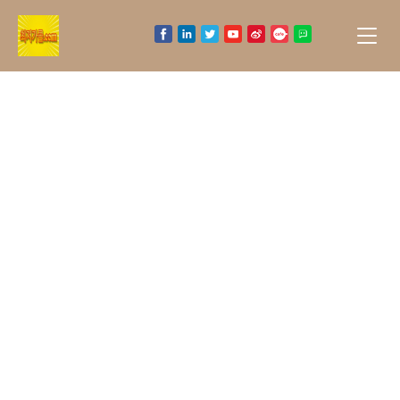
최저가콜
은 인천공항콜밴 / 김포공항콜밴 -
24시콜밴, 콜택시, 화물, 이사, 용달, 버스,
캠핑카, 렌트카, 웨딩카, 리무진의 최저가 가
격 비교 추천과 예약을 제공합니다.
최저가콜 -
바로가기