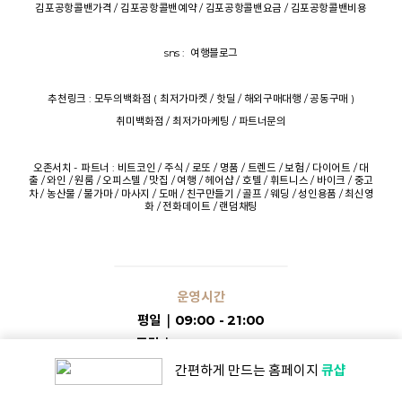
김포공항콜밴가격
/
김포공항콜밴예약
/
김포공항콜밴요금
/
김포공항콜밴비용
sns :
여행블로그
추천링크 :
모두의백화점
(
최저가마켓
/
핫딜
/
해외구매대행
/
공동구매
)
취미백화점
/
최저가마케팅
/
파트너문의
오존서치
- 파트너 :
비트코인
/
주식
/
로또
/
명품
/
트렌드
/
보험
/
다이어트
/
대
출
/
와인
/
원룸
/
오피스텔
/
맛집
/
여행
/
헤어샵
/
호텔
/
휘트니스
/
바이크
/
중고
차
/
농산물
/
불가마
/
마사지
/
도매
/
친구만들기
/
골프
/
웨딩
/
성인용품
/
최신영
화
/
전화데이트
/
랜덤채팅
운영시간
평일｜09:00 - 21:00
주말｜09:00 - 20:00
큐샵
간편하게 만드는
홈페이지