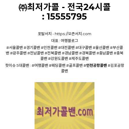
㈜최저가콜 - 전국24시콜
:
15555795
포탈서치 -
https://오존서치.com
대표 :
여행블로그
#
서울콜밴
#
경기콜밴
#
인천콜밴
#
대전콜밴
#
대구콜밴
#
울산콜밴
#
부산콜
밴
#
광주콜밴
#
전남콜밴
#
전북콜밴
#
경남콜밴
#
경북콜밴
#
충남콜밴
#
충북
콜밴
#
강원도콜밴
#
제주도콜밴
핫이슈 5대콜밴 : #
여행콜밴
#
웨딩콜밴
#
골프콜밴
#
인천공항콜밴
#
김포공항
콜밴